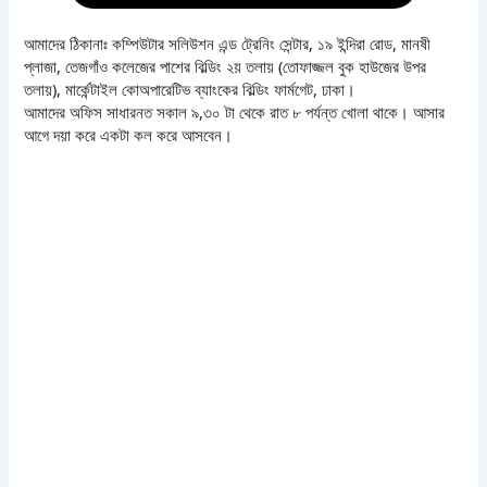
আমাদের ঠিকানাঃ কম্পিউটার সলিউশন এন্ড ট্রেনিং সেন্টার, ১৯ ইন্দিরা রোড, মানষী
প্লাজা, তেজগাঁও কলেজের পাশের বিল্ডিং ২য় তলায় (তোফাজ্জল বুক হাউজের উপর
তলায়), মার্কেন্টাইল কোঅপারেটিভ ব্যাংকের বিল্ডিং ফার্মগেট, ঢাকা।
আমাদের অফিস সাধারনত সকাল ৯,৩০ টা থেকে রাত ৮ পর্যন্ত খোলা থাকে। আসার
আগে দয়া করে একটা কল করে আসবেন।