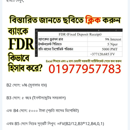
ছবিতে দেখুন,
B2 সেলে: ৯% (মুনাফার হার)
B3 সেলে: ৫ বছর (ইনস্টলমেন্টের সময়কাল)
এবং B4 সেলে: ৫০০০ টাকা (প্রতি মাসের ডিপোজিট)
এবার B5 সেলে নিচের সূত্রটি লিখুন: =FV(B2/12,B3*12,B4,0,1)