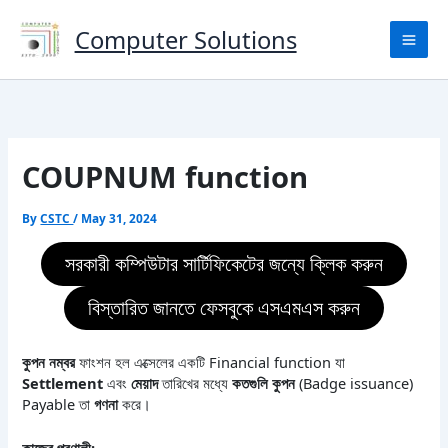
Skip
to
Computer Solutions
content
COUPNUM function
By
CSTC
/
May 31, 2024
সরকারী কম্পিউটার সার্টিফিকেটের জন্যে ক্লিক করুন
বিস্তারিত জানতে ফেসবুকে এসএমএস করুন
কুপন
নম্বর
ফাংশন হল এক্সেলের একটি Financial function যা
Settlement
এবং
মেয়াদ
তারিখের মধ্যে
কতগুলি
কুপন
(Badge issuance)
Payable তা
গণনা
করে।