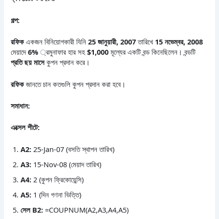
গল্প
:
রফিক
একজন বিনিয়োগকারী যিনি
25
জানুয়ারী
, 2007
তারিখে
15
নভেম্বর
, 2008
মেয়াদে
6%
্রমুনাফার হার সহ
$1,000
মূল্যের একটি বন্ড কিনেছিলেন। বন্ডটি
প্রতি
ছয়
মাসে
কুপন প্রদান করে।
রফিক
জানতে চান কতগুলি কুপন প্রদান করা হবে।
সমাধান
:
এক্সেল
শীটে
:
A2:
25-Jan-07 (বসতি স্থাপন তারিখ)
A3:
15-Nov-08 (মেয়াদ তারিখ)
A4:
2 (কুপন ফ্রিকোয়েন্সি)
A5:
1 (দিন গণনা ভিত্তি)
সেল
B2:
=COUPNUM(A2,A3,A4,A5)