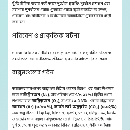
ঝুঁকি চিহ্নিত করার পরই আসে
দুর্যোগ প্রস্তুতি
,
দুর্যোগ প্রশমন
এবং
সবশেষে
পুনর্বাসন
পর্যায়। পুনর্বাসন পর্যায়ে দুর্যোগে ক্ষতিগ্রস্ত সম্পদ,
পরিবেশ এবং সামাজিক ও অর্থনৈতিক অবকাঠামো পুনরুদ্ধারের চেষ্টা
করা হয়।
পরিবেশ ও প্রাকৃতিক ঘটনা
পরিবেশের বিভিন্ন উপাদান এবং প্রাকৃতিক ঘটনাবলি পৃথিবীর ভারসাম্য
রক্ষা করে। এদের পরিবর্তন জীবনযাত্রার ওপর ব্যাপক প্রভাব ফেলে।
বায়ুমণ্ডলের গঠন
আমাদের চারপাশের বায়ুমণ্ডল বিভিন্ন গ্যাসের মিশ্রণ। এর প্রধান উপাদান
হলো
নাইট্রোজেন (N₂)
, যার পরিমাণ প্রায়
৭৮.০২%
। দ্বিতীয় প্রধান
উপাদান হলো
অক্সিজেন (O₂)
, যা প্রায়
২০.৭১%
। এছাড়া বায়ুমণ্ডলে
আরগন (Ar) (০.৮০%)
,
কার্বন ডাই অক্সাইড (CO₂) (০.০২%)
এবং স্বল্প পরিমাণে নিয় নিয়, হিলিয়াম, ক্রিপ্টন, জেনন, হাইড্রোজেন, মিথেন
ও ওজোন গ্যাস রয়েছে। বায়ুমণ্ডলের মোট শক্তির প্রায়
৯৯.৯৭%
আসে
সূর্য থেকে, যা ক্ষুদ্র তরঙ্গ আকারে বিকিরণ প্রক্রিয়ায় পৃথিবীতে পৌঁছায়।