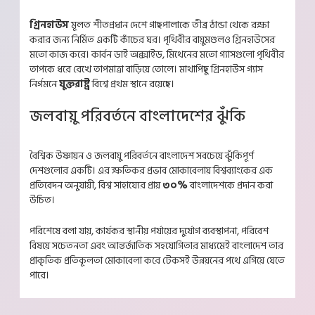
গ্রিনহাউস
মূলত শীতপ্রধান দেশে গাছপালাকে তীব্র ঠান্ডা থেকে রক্ষা
করার জন্য নির্মিত একটি কাঁচের ঘর। পৃথিবীর বায়ুমণ্ডলও গ্রিনহাউসের
মতো কাজ করে। কার্বন ডাই অক্সাইড, মিথেনের মতো গ্যাসগুলো পৃথিবীর
তাপকে ধরে রেখে তাপমাত্রা বাড়িয়ে তোলে। মাথাপিছু গ্রিনহাউস গ্যাস
নির্গমনে
যুক্তরাষ্ট্র
বিশ্বে প্রথম স্থানে রয়েছে।
জলবায়ু পরিবর্তনে বাংলাদেশের ঝুঁকি
বৈশ্বিক উষ্ণায়ন ও জলবায়ু পরিবর্তনে বাংলাদেশ সবচেয়ে ঝুঁকিপূর্ণ
দেশগুলোর একটি। এর ক্ষতিকর প্রভাব মোকাবেলায় বিশ্বব্যাংকের এক
প্রতিবেদন অনুযায়ী, বিশ্ব সাহায্যের প্রায়
৩০%
বাংলাদেশকে প্রদান করা
উচিত।
পরিশেষে বলা যায়, কার্যকর স্থানীয় পর্যায়ের দুর্যোগ ব্যবস্থাপনা, পরিবেশ
বিষয়ে সচেতনতা এবং আন্তর্জাতিক সহযোগিতার মাধ্যমেই বাংলাদেশ তার
প্রাকৃতিক প্রতিকূলতা মোকাবেলা করে টেকসই উন্নয়নের পথে এগিয়ে যেতে
পারে।