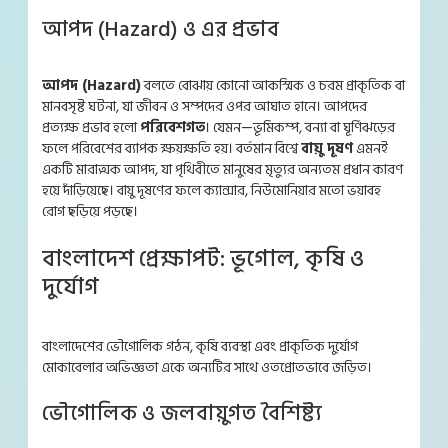
আপদ (Hazard) ও এর প্রভাব
আপদ (Hazard)
বলতে বোঝায় কোনো আকস্মিক ও চরম প্রাকৃতিক বা
মানবসৃষ্ট ঘটনা, যা জীবন ও সম্পদের ওপর আঘাত হানে। আপদের
প্রত্যক্ষ প্রভাব হলো
পরিবেশগত
। যেমন—ভূমিকম্প, বন্যা বা ঘূর্ণিঝড়ের
ফলে পরিবেশের ব্যাপক ক্ষয়ক্ষতি হয়। বর্তমান বিশ্বে
বায়ু দূষণ
এমনই
একটি মারাত্মক আপদ, যা পৃথিবীতে মানুষের মৃত্যুর অন্যতম প্রধান কারণ
হয়ে দাঁড়িয়েছে। বায়ু দূষণের ফলে ক্যান্সার, নিউমোনিয়ার মতো ভয়াবহ
রোগ ছড়িয়ে পড়ছে।
বাংলাদেশ প্রেক্ষাপট: ভূগোল, কৃষি ও
দুর্যোগ
বাংলাদেশের ভৌগোলিক গঠন, কৃষি ব্যবস্থা এবং প্রাকৃতিক দুর্যোগ
মোকাবেলার অভিজ্ঞতা একে অন্যটির সাথে ওতপ্রোতভাবে জড়িত।
ভৌগোলিক ও জলবায়ুগত বৈশিষ্ট্য