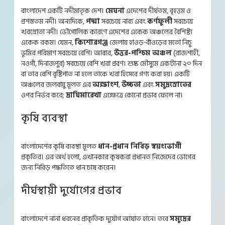
বাংলাদেশ একটি নদীমাতৃক দেশ।
মেঘনা
এদেশের দীর্ঘতম, বৃহত্তম ও
প্রশস্ততম নদী। অন্যদিকে,
পদ্মা
সবচেয়ে নাব্য এবং
কর্ণফুলী
সবচেয়ে
খরস্রোতা নদী। ভৌগোলিক কারণে এদেশের একেক অঞ্চলের বৈশিষ্ট্য
একেক রকম। যেমন,
কিশোরগঞ্জ
জেলায় হাওড়-বাঁওড়ের মতো নিচু
ভূমির পরিমাণ সবচেয়ে বেশি। আবার,
উত্তর-পশ্চিম অঞ্চল
(রাজশাহী,
নওগাঁ, দিনাজপুর) সবচেয়ে বেশি খরা প্রবণ। শুষ্ক মৌসুমে একটানা ২০ দিন
বা তার বেশি বৃষ্টিপাত না হলে তাকে খরা হিসেবে গণ্য করা হয়। একটি
অঞ্চলের জলবায়ু মূলত এর
অক্ষাংশ
,
উচ্চতা
এবং
সমুদ্রস্রোতের
ওপর নির্ভর করে;
দ্রাঘিমারেখা
এক্ষেত্রে কোনো প্রভাব ফেলে না।
কৃষি ব্যবস্থা
বাংলাদেশের কৃষি ব্যবস্থা মূলত
ধান-প্রধান নিবিড় স্বয়ংভোগী
প্রকৃতির। এর অর্থ হলো, এখানকার কৃষকরা প্রধানত নিজেদের ভোগের
Skip
জন্য নিবিড় পদ্ধতিতে ধান চাষ করেন।
to
content
দীর্ঘস্থায়ী দুর্যোগের প্রভাব
বাংলাদেশে নানা ধরনের প্রাকৃতিক দুর্যোগ আঘাত হানে। তবে
সমুদ্রের