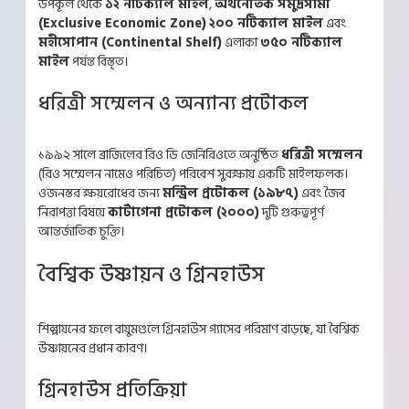
উপকূল থেকে
১২ নটিক্যাল মাইল
,
অর্থনৈতিক সমুদ্রসীমা
(Exclusive Economic Zone)
২০০ নটিক্যাল মাইল
এবং
মহীসোপান (Continental Shelf)
এলাকা
৩৫০ নটিক্যাল
মাইল
পর্যন্ত বিস্তৃত।
ধরিত্রী সম্মেলন ও অন্যান্য প্রটোকল
১৯৯২ সালে ব্রাজিলের রিও ডি জেনিরিওতে অনুষ্ঠিত
ধরিত্রী সম্মেলন
(রিও সম্মেলন নামেও পরিচিত) পরিবেশ সুরক্ষায় একটি মাইলফলক।
ওজনস্তর ক্ষয়রোধের জন্য
মন্ট্রিল প্রটোকল (১৯৮৭)
এবং জৈব
নিরাপত্তা বিষয়ে
কার্টাগেনা প্রটোকল (২০০০)
দুটি গুরুত্বপূর্ণ
আন্তর্জাতিক চুক্তি।
বৈশ্বিক উষ্ণায়ন ও গ্রিনহাউস
শিল্পায়নের ফলে বায়ুমণ্ডলে গ্রিনহাউস গ্যাসের পরিমাণ বাড়ছে, যা বৈশ্বিক
উষ্ণায়নের প্রধান কারণ।
গ্রিনহাউস প্রতিক্রিয়া