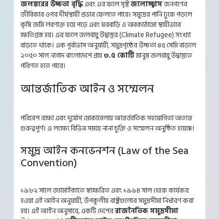
জলস্তরের উচ্চতা বৃদ্ধি
এবং এর ফলে সৃষ্ট
জলোচ্ছ্বাস
জনগণের
জীবিকার ওপর দীর্ঘস্থায়ী প্রভাব ফেলতে পারে। সমুদ্রের পানি ঢুকে পড়লে
কৃষি জমি লবণাক্ত হয়ে পড়ে এবং ঘরবাড়ি ও অবকাঠামো স্থায়ীভাবে
ক্ষতিগ্রস্ত হয়। এর ফলে জলবায়ু উদ্বাস্তুর (Climate Refugee) সংখ্যা
বাড়তে থাকে। এক পূর্বাভাস অনুযায়ী, সমুদ্রপৃষ্ঠের উচ্চতা ৪৫ সেমি বাড়লে
২০৫০ সাল নাগাদ বাংলাদেশে প্রায়
৩.৫ কোটি
মানুষ জলবায়ু উদ্বাস্তুতে
পরিণত হতে পারে।
আন্তর্জাতিক আইন ও সম্মেলন
পরিবেশ রক্ষা এবং দুর্যোগ মোকাবেলায় আন্তর্জাতিক সহযোগিতা অত্যন্ত
গুরুত্বপূর্ণ। এ লক্ষ্যে বিভিন্ন সময়ে নানা চুক্তি ও সম্মেলন অনুষ্ঠিত হয়েছে।
সমুদ্র আইন কনভেনশন (Law of the Sea
Convention)
১৯৮২ সালে জ্যামাইকাতে স্বাক্ষরিত এবং ১৯৯৪ সাল থেকে কার্যকর
হওয়া এই আইন অনুযায়ী, উপকূলীয় রাষ্ট্রগুলোর সমুদ্রসীমা নির্ধারণ করা
হয়। এই আইন অনুসারে, একটি দেশের
রাজনৈতিক সমুদ্রসীমা