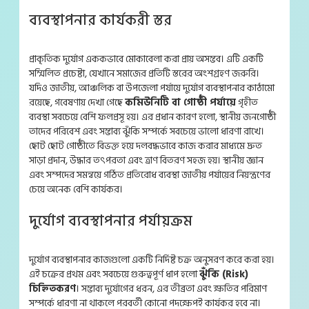
ব্যবস্থাপনার কার্যকরী স্তর
প্রাকৃতিক দুর্যোগ এককভাবে মোকাবেলা করা প্রায় অসম্ভব। এটি একটি
সম্মিলিত প্রচেষ্টা, যেখানে সমাজের প্রতিটি স্তরের অংশগ্রহণ জরুরি।
যদিও জাতীয়, আঞ্চলিক বা উপজেলা পর্যায়ে দুর্যোগ ব্যবস্থাপনার কাঠামো
রয়েছে, গবেষণায় দেখা গেছে
কমিউনিটি বা গোষ্ঠী পর্যায়ে
গৃহীত
ব্যবস্থা সবচেয়ে বেশি ফলপ্রসূ হয়। এর প্রধান কারণ হলো, স্থানীয় জনগোষ্ঠী
তাদের পরিবেশ এবং সম্ভাব্য ঝুঁকি সম্পর্কে সবচেয়ে ভালো ধারণা রাখে।
ছোট ছোট গোষ্ঠীতে বিভক্ত হয়ে দলবদ্ধভাবে কাজ করার মাধ্যমে দ্রুত
সাড়া প্রদান, উদ্ধার তৎপরতা এবং ত্রাণ বিতরণ সহজ হয়। স্থানীয় জ্ঞান
এবং সম্পদের সমন্বয়ে গঠিত প্রতিরোধ ব্যবস্থা জাতীয় পর্যায়ের নিয়ন্ত্রণের
চেয়ে অনেক বেশি কার্যকর।
দুর্যোগ ব্যবস্থাপনার পর্যায়ক্রম
দুর্যোগ ব্যবস্থাপনার কাজগুলো একটি নির্দিষ্ট চক্র অনুসরণ করে করা হয়।
এই চক্রের প্রথম এবং সবচেয়ে গুরুত্বপূর্ণ ধাপ হলো
ঝুঁকি (Risk)
চিহ্নিতকরণ
। সম্ভাব্য দুর্যোগের ধরন, এর তীব্রতা এবং ক্ষতির পরিমাণ
সম্পর্কে ধারণা না থাকলে পরবর্তী কোনো পদক্ষেপই কার্যকর হবে না।