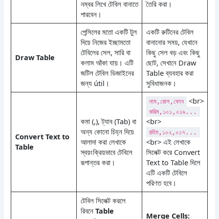
নম্বর লিখে টেবিল বানাতে
তৈরি করা।
পারবেন।
পেন্সিলের মতো একটি টুল
একটি রুটিনের টেবিল
দিয়ে নিজের ইচ্ছামতো
বানানোর সময়, যেখানে
টেবিলের সেল, সারি বা
কিছু সেল বড় এবং কিছু
Draw Table
কলাম আঁকা যায়। এটি
ছোট, সেখানে Draw
জটিল টেবিল ডিজাইনের
Table ব্যবহার করা
জন্য útil।
সুবিধাজনক।
<br>
নাম,রোল,ফোন
করিম,১০১,০১৯...
কমা (,), ট্যাব (Tab) বা
<br>
অন্য কোনো চিহ্ন দিয়ে
রহিম,১০২,০১৭...
Convert Text to
আলাদা করা লেখাকে
<br> এই লেখাকে
Table
স্বয়ংক্রিয়ভাবে টেবিলে
সিলেক্ট করে Convert
রূপান্তর করা।
Text to Table দিলে
এটি একটি টেবিলে
পরিণত হবে।
টেবিল সিলেক্ট করলে
রিবনে
Table
Merge Cells: