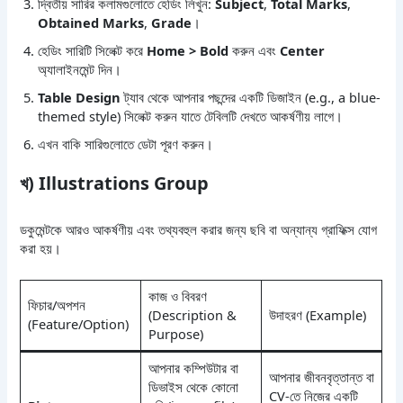
দ্বিতীয় সারির কলামগুলোতে হেডিং লিখুন:
Subject
,
Total Marks
,
Obtained Marks
,
Grade
।
হেডিং সারিটি সিলেক্ট করে
Home > Bold
করুন এবং
Center
অ্যালাইনমেন্ট দিন।
Table Design
ট্যাব থেকে আপনার পছন্দের একটি ডিজাইন (e.g., a blue-
themed style) সিলেক্ট করুন যাতে টেবিলটি দেখতে আকর্ষণীয় লাগে।
এখন বাকি সারিগুলোতে ডেটা পূরণ করুন।
খ) Illustrations Group
ডকুমেন্টকে আরও আকর্ষণীয় এবং তথ্যবহুল করার জন্য ছবি বা অন্যান্য গ্রাফিক্স যোগ
করা হয়।
কাজ ও বিবরণ
ফিচার/অপশন
(Description &
উদাহরণ (Example)
(Feature/Option)
Purpose)
আপনার কম্পিউটার বা
আপনার জীবনবৃত্তান্ত বা
ডিভাইস থেকে কোনো
CV-তে নিজের একটি