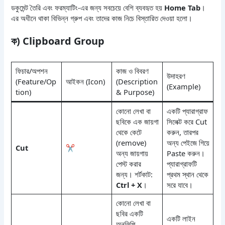
ডকুমেন্ট তৈরি এবং ফরম্যাটিং-এর জন্য সবচেয়ে বেশি ব্যবহৃত হয়
Home Tab
।
এর অধীনে থাকা বিভিন্ন গ্রুপ এবং তাদের কাজ নিচে বিস্তারিত দেওয়া হলো।
ক) Clipboard Group
ফিচার/অপশন
কাজ ও বিবরণ
উদাহরণ
(Feature/Op
আইকন (Icon)
(Description
(Example)
tion)
& Purpose)
কোনো লেখা বা
একটি প্যারাগ্রাফ
ছবিকে এক জায়গা
সিলেক্ট করে Cut
থেকে কেটে
করুন, তারপর
(remove)
অন্য পেইজে গিয়ে
Cut
✂️
অন্য জায়গায়
Paste করুন।
পেস্ট করার
প্যারাগ্রাফটি
জন্য। শর্টকাট:
প্রথম স্থান থেকে
Ctrl + X
।
সরে যাবে।
কোনো লেখা বা
ছবির একটি
একটি লাইন
অনুলিপি