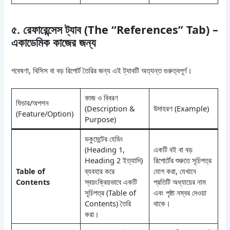
৫. রেফারেন্সেস ট্যাব (The “References” Tab) –
একাডেমিক কাজের জন্য
গবেষণা, থিসিস বা বড় রিপোর্ট তৈরির জন্য এই ট্যাবটি অত্যন্ত গুরুত্বপূর্ণ।
কাজ ও বিবরণ
ফিচার/অপশন
(Description &
উদাহরণ (Example)
(Feature/Option)
Purpose)
ডকুমেন্টের হেডিং
(Heading 1,
একটি বই বা বড়
Heading 2 ইত্যাদি)
রিপোর্টের শুরুতে সূচিপত্র
Table of
ব্যবহার করে
যোগ করা, যেখানে
Contents
স্বয়ংক্রিয়ভাবে একটি
প্রতিটি অধ্যায়ের নাম
সূচিপত্র (Table of
এবং পৃষ্ঠা নম্বর দেওয়া
Contents) তৈরি
থাকে।
করা।