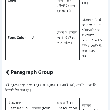
Color
আমরা বইতে
করা।
হাইলাইটার পেন
ব্যবহার করি।
হেডিংকে <font
color=”blue”
>নীল</font>
লেখার রং পরিবর্তন
বা <font
Font Color
A
করা। ডিফল্ট রং
color=”red”>
কালো থাকে।
লাল</font> রং
দেওয়া যেতে
পারে।
গ) Paragraph Group
এই গ্রুপের মাধ্যমে প্যারাগ্রাফ বা অনুচ্ছেদের অ্যালাইনমেন্ট, স্পেসিং, নাম্বারিং
ইত্যাদি ঠিক করা হয়।
ফিচার/অপশন
কাজ ও বিবরণ
উদাহরণ
(Feature/Op
আইকন (Icon)
(Description