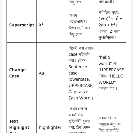
কিছু লেখা।
সাবস্ক্রিপ্ট।
গাণিতিক সূত্র:
লেখার
(a+b)² = a² +
বেইজলাইনের
Superscript
X²
2ab + b²।
উপরে ছোট করে
এখানে ‘2’ হলো
কিছু লেখা।
সুপারস্ক্রিপ্ট।
সিলেক্ট করা লেখার
case পরিবর্তন
“hello
করা। যেমন:
world” কে
Sentence
Change
“UPPERCASE
Aa
case,
Case
” দিয়ে “HELLO
lowercase,
WORLD”
UPPERCASE,
বানানো যায়।
Capitalize
Each Word।
লেখার পেছনে
একটি রঙিন
জরুরি কোনো
Text
হাইলাইট যুক্ত
তথ্যকে হলুদ রং
Highlight
highlighter
করা, ঠিক যেমন
দিয়ে হাইলাইট