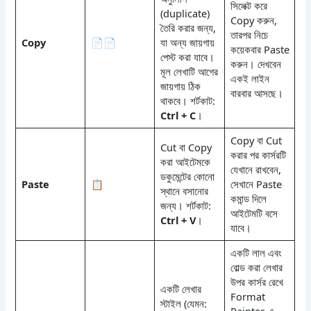
সিলেক্ট করে
(duplicate)
Copy করুন,
তৈরি করার জন্য,
তারপর নিচে
Copy
📄📄
যা অন্য জায়গায়
কয়েকবার Paste
পেস্ট করা যাবে।
করুন। দেখবেন
মূল লেখাটি আগের
একই লাইন
জায়গায় ঠিক
বারবার আসছে।
থাকবে। শর্টকাট:
Ctrl + C
।
Copy বা Cut
Cut বা Copy
করার পর কার্সরটি
করা আইটেমকে
যেখানে রাখবেন,
ডকুমেন্টের কোনো
Paste
📋
সেখানে Paste
স্থানে বসানোর
কমান্ড দিলে
জন্য। শর্টকাট:
আইটেমটি বসে
Ctrl + V
।
যাবে।
একটি লাল এবং
বোল্ড করা লেখার
উপর কার্সর রেখে
একটি লেখার
Format
স্টাইল (যেমন: