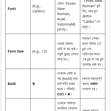
“Times New
যেমন: Times
(e.g.,
Roman” ফন্ট
Font
New
Calibri)
দিন, আর মূল
Roman,
টেক্সটকে
Arial,
“Calibri”-তে
SutonnyMJ
রাখুন।
(বাংলা)।
সাধারণ লেখার
লেখার আকার
জন্য সাইজ 12
ছোট বা বড় করা।
pt এবং
Font Size
(e.g., 12)
পয়েন্ট (pt) এককে
হেডিংয়ের জন্য
মাপা হয়।
14 pt বা 16 pt
ব্যবহার করা হয়।
লেখাকে মোটা বা
গাঢ় (bold) করে
কোনো গুরুত্বপূর্ণ
Bold
B
হাইলাইট করার
শব্দকে
এভাবে
জন্য। শর্টকাট:
দেখানো হয়।
Ctrl + B
।
লেখাকে সামান্য
ডানদিকে হেলানো
কোনো বইয়ের