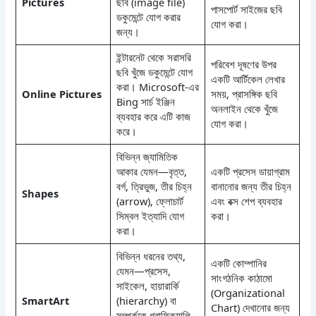
Pictures
ছবি (image file)
পাসপোর্ট সাইজের ছবি
ডকুমেন্টে যোগ করার
যোগ করা।
জন্য।
ইন্টারনেট থেকে সরাসরি
পরিবেশ দূষণের উপর
ছবি খুঁজে ডকুমেন্টে যোগ
একটি আর্টিকেল লেখার
করা। Microsoft-এর
Online Pictures
সময়, প্রাসঙ্গিক ছবি
Bing সার্চ ইঞ্জিন
অনলাইন থেকে খুঁজে
ব্যবহার করে এটি কাজ
যোগ করা।
করে।
বিভিন্ন জ্যামিতিক
আকার যেমন—বৃত্ত,
একটি প্রসেস ডায়াগ্রাম
বর্গ, ত্রিভুজ, তীর চিহ্ন
বানানোর জন্য তীর চিহ্ন
Shapes
(arrow), ফ্লোচার্ট
এবং বক্স শেপ ব্যবহার
সিম্বল ইত্যাদি যোগ
করা।
করা।
বিভিন্ন ধরনের তথ্য,
একটি কোম্পানির
যেমন—প্রসেস,
সাংগঠনিক কাঠামো
সাইকেল, হায়ারার্কি
(Organizational
SmartArt
(hierarchy) বা
Chart) দেখানোর জন্য
সম্পর্ককে গ্রাফিক্যালি