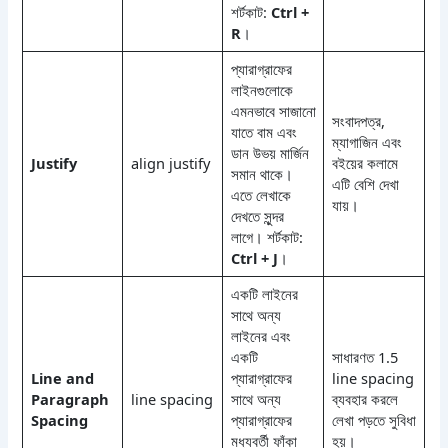
শর্টকাট:
Ctrl +
R
।
প্যারাগ্রাফের
লাইনগুলোকে
এমনভাবে সাজানো
সংবাদপত্র,
যাতে বাম এবং
ম্যাগাজিন এবং
ডান উভয় মার্জিন
Justify
align justify
বইয়ের কলামে
সমান থাকে।
এটি বেশি দেখা
এতে লেখাকে
যায়।
দেখতে সুন্দর
লাগে। শর্টকাট:
Ctrl + J
।
একটি লাইনের
সাথে অন্য
লাইনের এবং
একটি
সাধারণত 1.5
Line and
প্যারাগ্রাফের
line spacing
Paragraph
line spacing
সাথে অন্য
ব্যবহার করলে
Spacing
প্যারাগ্রাফের
লেখা পড়তে সুবিধা
মধ্যবর্তী ফাঁকা
হয়।