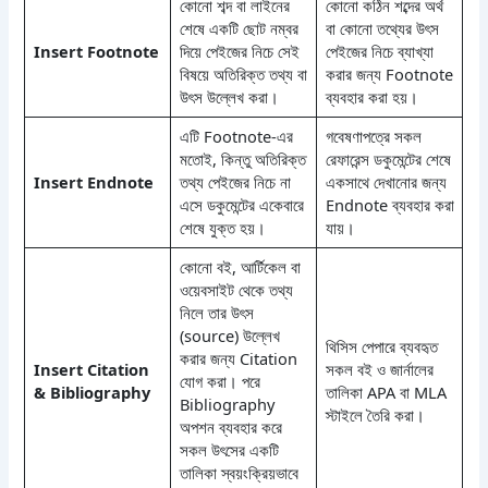
কোনো শব্দ বা লাইনের
কোনো কঠিন শব্দের অর্থ
শেষে একটি ছোট নম্বর
বা কোনো তথ্যের উৎস
Insert Footnote
দিয়ে পেইজের নিচে সেই
পেইজের নিচে ব্যাখ্যা
বিষয়ে অতিরিক্ত তথ্য বা
করার জন্য Footnote
উৎস উল্লেখ করা।
ব্যবহার করা হয়।
এটি Footnote-এর
গবেষণাপত্রে সকল
মতোই, কিন্তু অতিরিক্ত
রেফারেন্স ডকুমেন্টের শেষে
Insert Endnote
তথ্য পেইজের নিচে না
একসাথে দেখানোর জন্য
এসে ডকুমেন্টের একেবারে
Endnote ব্যবহার করা
শেষে যুক্ত হয়।
যায়।
কোনো বই, আর্টিকেল বা
ওয়েবসাইট থেকে তথ্য
নিলে তার উৎস
(source) উল্লেখ
থিসিস পেপারে ব্যবহৃত
করার জন্য Citation
Insert Citation
সকল বই ও জার্নালের
যোগ করা। পরে
& Bibliography
তালিকা APA বা MLA
Bibliography
স্টাইলে তৈরি করা।
অপশন ব্যবহার করে
সকল উৎসের একটি
তালিকা স্বয়ংক্রিয়ভাবে