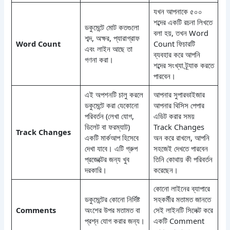
যখন আপনাকে ৫০০
শব্দের একটি রচনা লিখতে
ডকুমেন্টে মোট কতগুলো
বলা হয়, তখন Word
শব্দ, অক্ষর, প্যারাগ্রাফ
Word Count
Count ফিচারটি
এবং লাইন আছে তা
ব্যবহার করে আপনি
গণনা করা।
শব্দের সংখ্যা ট্র্যাক করতে
পারবেন।
এই অপশনটি চালু করলে
আপনার সুপারভাইজার
ডকুমেন্টে করা যেকোনো
আপনার থিসিস পেপার
পরিবর্তন (লেখা যোগ,
এডিট করার সময়
ডিলেট বা ফরম্যাট)
Track Changes
Track Changes
একটি মার্কআপ হিসেবে
অন করে রাখলে, আপনি
দেখা যাবে। এটি গ্রুপ
সহজেই দেখতে পারবেন
প্রজেক্টের জন্য খুব
তিনি কোথায় কী পরিবর্তন
দরকারি।
করেছেন।
কোনো লাইনের ব্যাপারে
ডকুমেন্টের কোনো নির্দিষ্ট
সহকর্মীর মতামত জানতে
Comments
অংশের উপর মতামত বা
সেই লাইনটি সিলেক্ট করে
প্রশ্ন যোগ করার জন্য।
একটি Comment