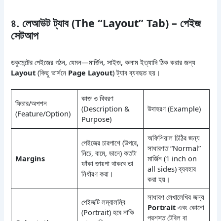
৪. লেআউট ট্যাব (The “Layout” Tab) – পেইজ
সেটআপ
ডকুমেন্টের পেইজের গঠন, যেমন—মার্জিন, সাইজ, কলাম ইত্যাদি ঠিক করার জন্য
Layout
(কিছু ভার্সনে
Page Layout
) ট্যাব ব্যবহৃত হয়।
কাজ ও বিবরণ
ফিচার/অপশন
(Description &
উদাহরণ (Example)
(Feature/Option)
Purpose)
অফিশিয়াল চিঠির জন্য
পেইজের চারপাশে (উপরে,
সাধারণত “Normal”
নিচে, বামে, ডানে) কতটা
Margins
মার্জিন (1 inch on
ফাঁকা জায়গা থাকবে তা
all sides) ব্যবহার
নির্ধারণ করা।
করা হয়।
সাধারণ লেখালেখির জন্য
পেইজটি লম্বালম্বি
Portrait
এবং কোনো
(Portrait) হবে নাকি
প্রশস্ত টেবিল বা