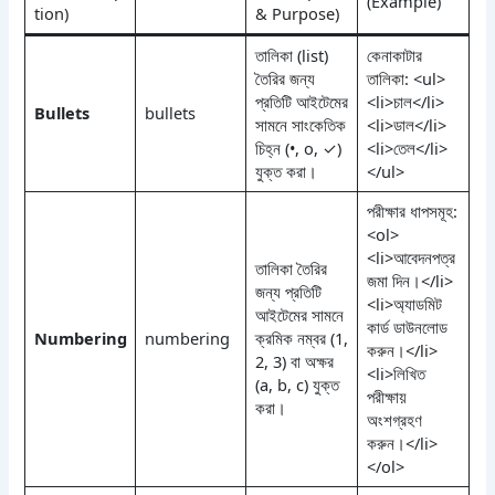
(Example)
tion)
& Purpose)
তালিকা (list)
কেনাকাটার
তৈরির জন্য
তালিকা: <ul>
প্রতিটি আইটেমের
<li>চাল</li>
Bullets
bullets
সামনে সাংকেতিক
<li>ডাল</li>
চিহ্ন (•, o, ✓)
<li>তেল</li>
যুক্ত করা।
</ul>
পরীক্ষার ধাপসমূহ:
<ol>
<li>আবেদনপত্র
তালিকা তৈরির
জমা দিন।</li>
জন্য প্রতিটি
<li>অ্যাডমিট
আইটেমের সামনে
কার্ড ডাউনলোড
Numbering
numbering
ক্রমিক নম্বর (1,
করুন।</li>
2, 3) বা অক্ষর
<li>লিখিত
(a, b, c) যুক্ত
পরীক্ষায়
করা।
অংশগ্রহণ
করুন।</li>
</ol>