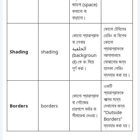
জায়গা (space)
কমানো বা
বাড়ানো।
কোনো টেবিলের
কোনো প্যারাগ্রাফ
হেডিং বা বিশেষ
বা লেখার
কোনো
الخلفية
প্যারাগ্রাফকে
Shading
shading
(backgroun
আলাদাভাবে
d)-কে রং দিয়ে
বোঝানোর জন্য
পূর্ণ করা।
হালকা শেডিং
ব্যবহার করা হয়।
একটি
প্যারাগ্রাফকে
কোনো প্যারাগ্রাফ
বক্সের মধ্যে
বা পেইজের
Borders
borders
দেখানোর জন্য
চারপাশে বর্ডার বা
“Outside
সীমারেখা দেওয়া।
Borders”
ব্যবহার করা হয়।