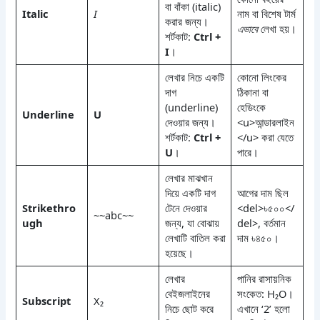
বা বাঁকা (italic)
Italic
I
নাম বা বিশেষ টার্ম
করার জন্য।
এভাবে
লেখা হয়।
শর্টকাট:
Ctrl +
I
।
লেখার নিচে একটি
কোনো লিংকের
দাগ
ঠিকানা বা
(underline)
হেডিংকে
Underline
U
দেওয়ার জন্য।
<u>আন্ডারলাইন
শর্টকাট:
Ctrl +
</u> করা যেতে
U
।
পারে।
লেখার মাঝখান
দিয়ে একটি দাগ
আগের দাম ছিল
Strikethro
টেনে দেওয়ার
<del>৳৫০০</
~~abc~~
ugh
জন্য, যা বোঝায়
del>, বর্তমান
লেখাটি বাতিল করা
দাম ৳৪৫০।
হয়েছে।
লেখার
পানির রাসায়নিক
বেইজলাইনের
সংকেত: H₂O।
Subscript
X₂
নিচে ছোট করে
এখানে ‘2’ হলো