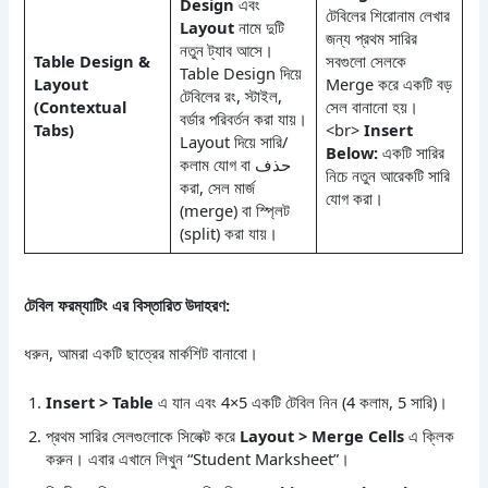
Design
এবং
টেবিলের শিরোনাম লেখার
Layout
নামে দুটি
জন্য প্রথম সারির
নতুন ট্যাব আসে।
Table Design &
সবগুলো সেলকে
Table Design দিয়ে
Layout
Merge করে একটি বড়
টেবিলের রং, স্টাইল,
(Contextual
সেল বানানো হয়।
বর্ডার পরিবর্তন করা যায়।
Tabs)
<br>
Insert
Layout দিয়ে সারি/
Below:
একটি সারির
কলাম যোগ বা حذف
নিচে নতুন আরেকটি সারি
করা, সেল মার্জ
যোগ করা।
(merge) বা স্প্লিট
(split) করা যায়।
টেবিল ফরম্যাটিং এর বিস্তারিত উদাহরণ:
ধরুন, আমরা একটি ছাত্রের মার্কশিট বানাবো।
Insert > Table
এ যান এবং 4×5 একটি টেবিল নিন (4 কলাম, 5 সারি)।
প্রথম সারির সেলগুলোকে সিলেক্ট করে
Layout > Merge Cells
এ ক্লিক
করুন। এবার এখানে লিখুন “Student Marksheet”।