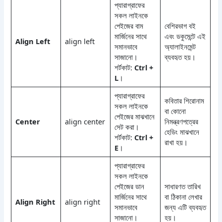
প্যারাগ্রাফের
সকল লাইনকে
পেইজের বাম
বেশিরভাগ বই
মার্জিনের সাথে
এবং ডকুমেন্টে এই
Align Left
align left
সমানভাবে
অ্যালাইনমেন্ট
সাজানো।
ব্যবহৃত হয়।
শর্টকাট:
Ctrl +
L
।
প্যারাগ্রাফের
কবিতার শিরোনাম
সকল লাইনকে
বা কোনো
পেইজের মাঝখানে
Center
align center
নিমন্ত্রণপত্রের
সেট করা।
হেডিং মাঝখানে
শর্টকাট:
Ctrl +
রাখা হয়।
E
।
প্যারাগ্রাফের
সকল লাইনকে
পেইজের ডান
সাধারণত তারিখ
মার্জিনের সাথে
বা ঠিকানা লেখার
Align Right
align right
সমানভাবে
জন্য এটি ব্যবহৃত
সাজানো।
হয়।