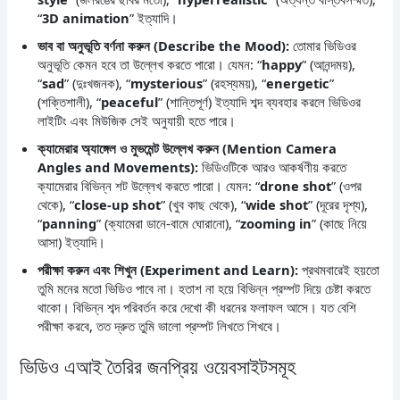
“
3D animation
” ইত্যাদি।
ভাব বা অনুভূতি বর্ণনা করুন (Describe the Mood):
তোমার ভিডিওর
অনুভূতি কেমন হবে তা উল্লেখ করতে পারো। যেমন: “
happy
” (আনন্দময়),
“
sad
” (দুঃখজনক), “
mysterious
” (রহস্যময়), “
energetic
”
(শক্তিশালী), “
peaceful
” (শান্তিপূর্ণ) ইত্যাদি শব্দ ব্যবহার করলে ভিডিওর
লাইটিং এবং মিউজিক সেই অনুযায়ী হতে পারে।
ক্যামেরার অ্যাঙ্গেল ও মুভমেন্ট উল্লেখ করুন (Mention Camera
Angles and Movements):
ভিডিওটিকে আরও আকর্ষণীয় করতে
ক্যামেরার বিভিন্ন শট উল্লেখ করতে পারো। যেমন: “
drone shot
” (ওপর
থেকে), “
close-up shot
” (খুব কাছ থেকে), “
wide shot
” (দূরের দৃশ্য),
“
panning
” (ক্যামেরা ডানে-বামে ঘোরানো), “
zooming in
” (কাছে নিয়ে
আসা) ইত্যাদি।
পরীক্ষা করুন এবং শিখুন (Experiment and Learn):
প্রথমবারেই হয়তো
তুমি মনের মতো ভিডিও পাবে না। হতাশ না হয়ে বিভিন্ন প্রম্পট দিয়ে চেষ্টা করতে
থাকো। বিভিন্ন শব্দ পরিবর্তন করে দেখো কী ধরনের ফলাফল আসে। যত বেশি
পরীক্ষা করবে, তত দ্রুত তুমি ভালো প্রম্পট লিখতে শিখবে।
ভিডিও এআই তৈরির জনপ্রিয় ওয়েবসাইটসমূহ