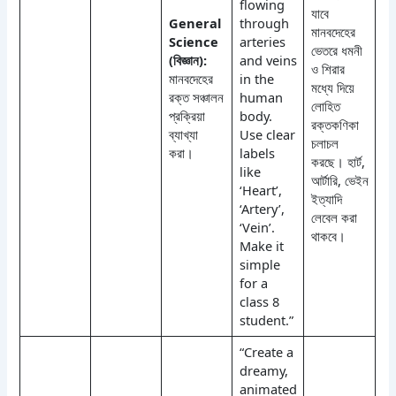
flowing
যাবে
General
through
মানবদেহের
Science
arteries
ভেতরে ধমনী
(বিজ্ঞান):
and veins
ও শিরার
মানবদেহের
in the
মধ্যে দিয়ে
রক্ত সঞ্চালন
human
লোহিত
প্রক্রিয়া
body.
রক্তকণিকা
ব্যাখ্যা
Use clear
চলাচল
করা।
labels
করছে। হার্ট,
like
আর্টারি, ভেইন
‘Heart’,
ইত্যাদি
‘Artery’,
লেবেল করা
‘Vein’.
থাকবে।
Make it
simple
for a
class 8
student.”
“Create a
dreamy,
animated