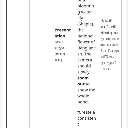
bloomin
g water
lily
ভিডিওটি
(Shapla),
একটি ফোটা
Present
the
শাপলা ফুলের
ation:
national
খুব কাছ থেকে
কোনো
flower of
শুরু হবে এবং
বস্তুকে
Banglade
ধীরে ধীরে জুম
ফোকাস
sh. The
আউট হয়ে
করা।
camera
পুরো পুকুরটি
should
দেখাবে।
slowly
zoom
out
to
show the
whole
pond.”
“Create a
consisten
t