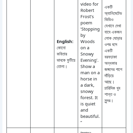
video for
একটি
Robert
অ্যানিমেটেড
Frost’s
ভিডিও
poem
যেখানে দেখা
‘Stopping
যাবে একজন
by
লোক ঘোড়ার
English:
Woods
ওপর বসে
কোনো
on a
একটি
কবিতার
Snowy
বরফঢাকা
ভাবকে ফুটিয়ে
Evening’.
অন্ধকার
তোলা।
Show a
জঙ্গলের পাশে
man on a
দাঁড়িয়ে
horse in
আছে।
a dark,
চারিদিক খুব
snowy
শান্ত ও
forest. It
সুন্দর।
is quiet
and
beautiful.
”
“হুমায়ূন