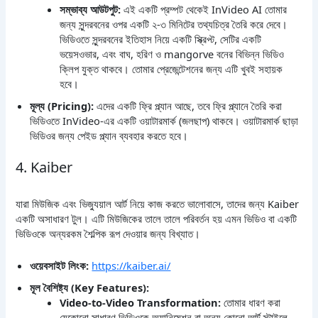
সম্ভাব্য আউটপুট:
এই একটি প্রম্পট থেকেই InVideo AI তোমার
জন্য সুন্দরবনের ওপর একটি ২-৩ মিনিটের তথ্যচিত্র তৈরি করে দেবে।
ভিডিওতে সুন্দরবনের ইতিহাস নিয়ে একটি স্ক্রিপ্ট, সেটির একটি
ভয়েসওভার, এবং বাঘ, হরিণ ও mangorve বনের বিভিন্ন ভিডিও
ক্লিপ যুক্ত থাকবে। তোমার প্রেজেন্টেশনের জন্য এটি খুবই সহায়ক
হবে।
মূল্য (Pricing):
এদের একটি ফ্রি প্ল্যান আছে, তবে ফ্রি প্ল্যানে তৈরি করা
ভিডিওতে InVideo-এর একটি ওয়াটারমার্ক (জলছাপ) থাকবে। ওয়াটারমার্ক ছাড়া
ভিডিওর জন্য পেইড প্ল্যান ব্যবহার করতে হবে।
4. Kaiber
যারা মিউজিক এবং ভিজ্যুয়াল আর্ট নিয়ে কাজ করতে ভালোবাসে, তাদের জন্য Kaiber
একটি অসাধারণ টুল। এটি মিউজিকের তালে তালে পরিবর্তন হয় এমন ভিডিও বা একটি
ভিডিওকে অন্যরকম শৈল্পিক রূপ দেওয়ার জন্য বিখ্যাত।
ওয়েবসাইট লিংক:
https://kaiber.ai/
মূল বৈশিষ্ট্য (Key Features):
Video-to-Video Transformation:
তোমার ধারণ করা
যেকোনো সাধারণ ভিডিওকে অ্যানিমেশন বা অন্য কোনো আর্ট স্টাইলে