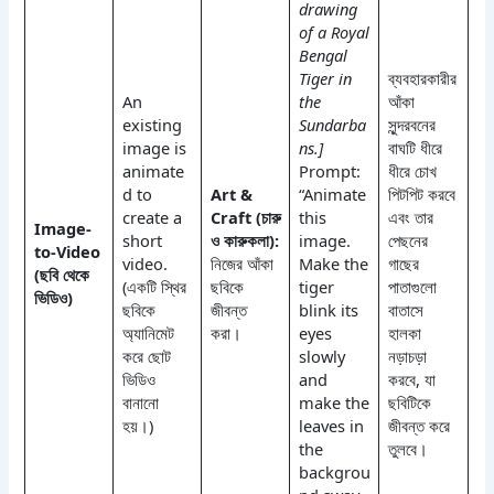
drawing
of a Royal
Bengal
Tiger in
ব্যবহারকারীর
An
the
আঁকা
existing
Sundarba
সুন্দরবনের
image is
ns.]
বাঘটি ধীরে
animate
Prompt:
ধীরে চোখ
d to
Art &
“Animate
পিটপিট করবে
create a
Craft (চারু
this
এবং তার
Image-
short
ও কারুকলা):
image.
পেছনের
to-Video
video.
নিজের আঁকা
Make the
গাছের
(ছবি থেকে
(একটি স্থির
ছবিকে
tiger
পাতাগুলো
ভিডিও)
ছবিকে
জীবন্ত
blink its
বাতাসে
অ্যানিমেট
করা।
eyes
হালকা
করে ছোট
slowly
নড়াচড়া
ভিডিও
and
করবে, যা
বানানো
make the
ছবিটিকে
হয়।)
leaves in
জীবন্ত করে
the
তুলবে।
backgrou