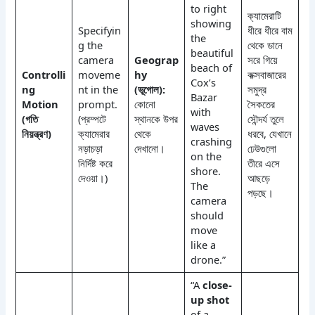
to right
ক্যামেরাটি
showing
Specifyin
ধীরে ধীরে বাম
the
g the
থেকে ডানে
beautiful
camera
Geograp
সরে গিয়ে
beach of
Controlli
moveme
hy
কক্সবাজারের
Cox’s
ng
nt in the
(ভূগোল):
সমুদ্র
Bazar
Motion
prompt.
কোনো
সৈকতের
with
(গতি
(প্রম্পটে
স্থানকে উপর
সৌন্দর্য তুলে
waves
নিয়ন্ত্রণ)
ক্যামেরার
থেকে
ধরবে, যেখানে
crashing
নড়াচড়া
দেখানো।
ঢেউগুলো
on the
নির্দিষ্ট করে
তীরে এসে
shore.
দেওয়া।)
আছড়ে
The
পড়ছে।
camera
should
move
like a
drone.”
“A
close-
up shot
of a