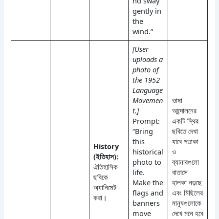
nd sway
gently in
the
wind.”
[User
uploads a
photo of
the 1952
Language
Movemen
ভাষা
t.]
আন্দোলনের
Prompt:
একটি স্থির
“Bring
ছবিতে দেখা
this
যাবে পতাকা
History
historical
ও
(ইতিহাস):
photo to
ব্যানারগুলো
ঐতিহাসিক
life.
বাতাসে
ছবিকে
Make the
হালকা নড়ছে
অ্যানিমেট
flags and
এবং মিছিলের
করা।
banners
মানুষগুলোকে
move
দেখে মনে হবে