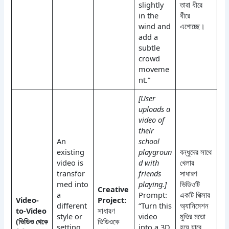
slightly
তারা ধীরে
in the
ধীরে
wind and
এগোচ্ছে।
add a
subtle
crowd
moveme
nt.”
[User
uploads a
video of
their
An
school
existing
playgroun
বন্ধুদের সাথে
video is
d with
খেলার
transfor
friends
সাধারণ
med into
playing.]
ভিডিওটি
Creative
a
Prompt:
একটি পিক্সার
Video-
Project:
different
“Turn this
অ্যানিমেশন
to-Video
সাধারণ
style or
video
মুভির মতো
(ভিডিও থেকে
ভিডিওকে
setting.
into a 3D
হয়ে যাবে,