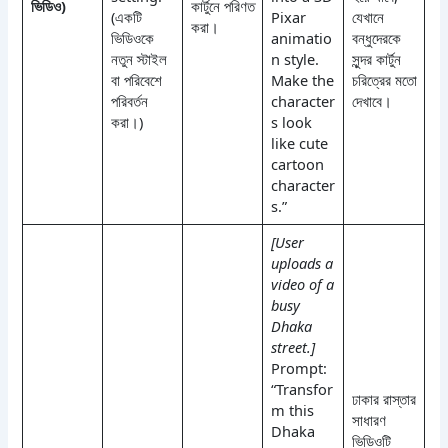
ভিডিও)
কার্টুনে পরিণত
(একটি
Pixar
যেখানে
করা।
ভিডিওকে
animatio
বন্ধুদেরকে
নতুন স্টাইল
n style.
সুন্দর কার্টুন
বা পরিবেশে
Make the
চরিত্রের মতো
পরিবর্তন
character
দেখাবে।
করা।)
s look
like cute
cartoon
character
s.”
[User
uploads a
video of a
busy
Dhaka
street.]
Prompt:
“Transfor
ঢাকার রাস্তার
m this
সাধারণ
Dhaka
ভিডিওটি