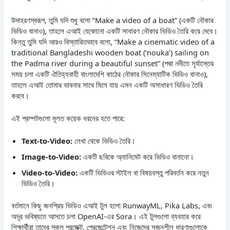
উদাহরণস্বরূপ, তুমি যদি শুধু বলো “Make a video of a boat” (একটি নৌকার
ভিডিও বানাও), তাহলে এআই যেকোনো একটি সাধারণ নৌকার ভিডিও তৈরি করে দেবে।
কিন্তু তুমি যদি আরও বিস্তারিতভাবে বলো, “Make a cinematic video of a
traditional Bangladeshi wooden boat (‘nouka’) sailing on
the Padma river during a beautiful sunset” (পদ্মা নদীতে সূর্যাস্তের
সময় চলা একটি ঐতিহ্যবাহী বাংলাদেশি কাঠের নৌকার সিনেম্যাটিক ভিডিও বানাও),
তাহলে এআই তোমার ভাবনার সাথে মিলে যায় এমন একটি অসাধারণ ভিডিও তৈরি
করবে।
এই প্রম্পটগুলো মূলত কয়েক ধরনের হতে পারে:
Text-to-Video:
লেখা থেকে ভিডিও তৈরি।
Image-to-Video:
একটি ছবিকে অ্যানিমেট করে ভিডিও বানানো।
Video-to-Video:
একটি ভিডিওর স্টাইল বা বিষয়বস্তু পরিবর্তন করে নতুন
ভিডিও তৈরি।
বর্তমানে কিছু জনপ্রিয় ভিডিও এআই টুল হলো RunwayML, Pika Labs, এবং
অদূর ভবিষ্যতে আসতে চলা OpenAI-এর Sora। এই টুলগুলো ব্যবহার করে
শিক্ষার্থীরা তাদের স্কুল প্রজেক্ট, প্রেজেন্টেশন এবং নিজেদের সৃজনশীল ধারণাগুলোকে