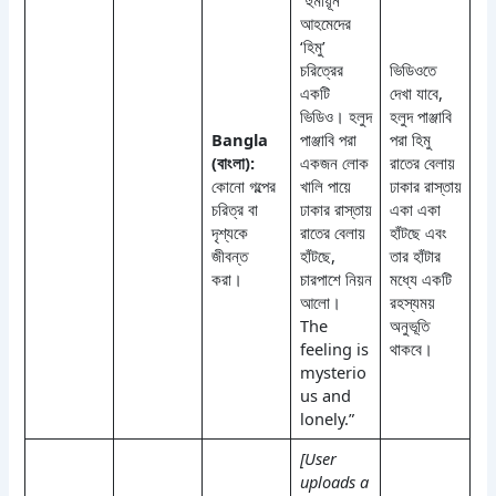
আহমেদের
‘হিমু’
চরিত্রের
ভিডিওতে
একটি
দেখা যাবে,
ভিডিও। হলুদ
হলুদ পাঞ্জাবি
Bangla
পাঞ্জাবি পরা
পরা হিমু
(বাংলা):
একজন লোক
রাতের বেলায়
কোনো গল্পের
খালি পায়ে
ঢাকার রাস্তায়
চরিত্র বা
ঢাকার রাস্তায়
একা একা
দৃশ্যকে
রাতের বেলায়
হাঁটছে এবং
জীবন্ত
হাঁটছে,
তার হাঁটার
করা।
চারপাশে নিয়ন
মধ্যে একটি
আলো।
রহস্যময়
The
অনুভূতি
feeling is
থাকবে।
mysterio
us and
lonely.”
[User
uploads a