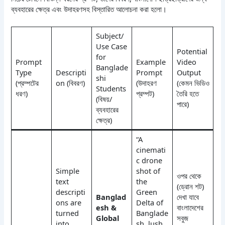
ব্যবহারের ক্ষেত্র এবং উদাহরণসহ বিস্তারিত আলোচনা করা হলো।
Subject/
Use Case
Potential
for
Prompt
Example
Video
Banglade
Type
Descripti
Prompt
Output
shi
(প্রম্পটের
on (বিবরণ)
(উদাহরণ
(কেমন ভিডিও
Students
ধরণ)
প্রম্পট)
তৈরি হতে
(বিষয়/
পারে)
ব্যবহারের
ক্ষেত্র)
“A
cinemati
c drone
Simple
shot of
ওপর থেকে
text
the
(ড্রোন শট)
descripti
Green
Banglad
দেখা যাবে
ons are
Delta of
esh &
বাংলাদেশের
turned
Banglade
Global
সবুজ
into
sh, lush