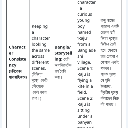
character
: a
curious
young
রাজু নামের
Keeping
boy
গ্রামের একটি
a
named
ছেলের দুটি
character
‘Raju’
ভিন্ন দৃশ্যের
looking
from a
ভিডিও তৈরি
Charact
Bangla/
the same
Banglade
হবে, যেখানে
er
Storytell
across
shi
তার চেহারা ও
Consiste
ing:
ছোট
different
village.
পোশাক একই
ncy
অ্যানিমেটেড
scenes.
Scene 1:
থাকবে।
(চরিত্রের
গল্প তৈরি
(বিভিন্ন
Raju is
প্রথম দৃশ্যে
ধারাবাহিকতা)
করা।
দৃশ্যে একটি
flying a
সে ঘুড়ি
চরিত্রকে
kite in a
উড়াচ্ছে,
একই রকম
field.
দ্বিতীয় দৃশ্যে
রাখা।)
Scene 2:
বটগাছের নিচে
Raju is
বই পড়ছে।
sitting
under a
banyan
tree and