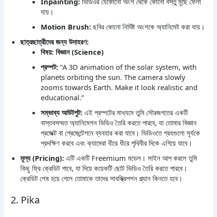
Inpainting:
ভিডিওর যেকোনো অংশ থেকে কোনো বস্তু মুছে ফেলা
যায়।
Motion Brush:
ছবির কোনো নির্দিষ্ট অংশকে অ্যানিমেট করা যায়।
ছাত্রছাত্রীদের জন্য উদাহরণ:
বিষয়: বিজ্ঞান (Science)
প্রম্পট:
“A 3D animation of the solar system, with
planets orbiting the sun. The camera slowly
zooms towards Earth. Make it look realistic and
educational.”
সম্ভাব্য আউটপুট:
এই প্রম্পটের মাধ্যমে তুমি সৌরজগতের একটি
বাস্তবসম্মত অ্যানিমেশন ভিডিও তৈরি করতে পারবে, যা তোমার বিজ্ঞান
প্রজেক্ট বা প্রেজেন্টেশনে ব্যবহার করা যাবে। ভিডিওতে গ্রহগুলো সূর্যকে
প্রদক্ষিণ করবে এবং ক্যামেরা ধীরে ধীরে পৃথিবীর দিকে এগিয়ে যাবে।
মূল্য (Pricing):
এটি একটি Freemium মডেল। সাইন আপ করলে তুমি
কিছু ফ্রি ক্রেডিট পাবে, যা দিয়ে কয়েকটি ছোট ভিডিও তৈরি করতে পারবে।
ক্রেডিট শেষ হয়ে গেলে তোমাকে তাদের সাবস্ক্রিপশন প্ল্যান কিনতে হবে।
2. Pika