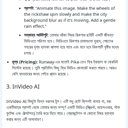
প্রম্পট:
“Animate this image. Make the wheels of
the rickshaw spin slowly and make the city
background blur as if it’s moving. Add a gentle
rain effect.”
সম্ভাব্য আউটপুট:
তোমার আঁকা স্থির রিকশার ছবিটি একটি জীবন্ত
ভিডিওতে পরিণত হবে। ভিডিওতে রিকশার চাকাগুলো ঘুরবে, পেছনের
শহরের দৃশ্য হালকা ঝাপসা হয়ে যাবে এবং মনে হবে রিকশাটি বৃষ্টির মধ্যে
চলছে।
মূল্য (Pricing):
Runway-এর মতোই Pika-তেও ফ্রি ট্রায়াল বা ক্রেডিট
সিস্টেম রয়েছে। তুমি প্রতিদিন কিছু ফ্রি ভিডিও জেনারেট করতে পারবে। আরও
বেশি ব্যবহারের জন্য পেইড প্ল্যান রয়েছে।
3. InVideo AI
InVideo AI কিছুটা ভিন্ন ধরনের টুল। এটি শুধু ছোট ক্লিপই বানায় না, বরং
একটিমাত্র প্রম্পট থেকে তোমার জন্য সম্পূর্ণ একটি ভিডিও (স্ক্রিপ্ট, ভয়েসওভার, স্টক
ফুটেজ এবং টেক্সটসহ) তৈরি করে দিতে পারে। প্রেজেন্টেশন বা কোনো বিষয় ব্যাখ্যা
করার জন্য এটি অসাধারণ।