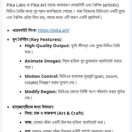
Pika Labs বা Pika Art তাদের অসাধারণ কোয়ালিটি এবং শৈল্পিক (artistic)
ভিডিও তৈরির জন্য খুব দ্রুত জনপ্রিয়তা পেয়েছে। যারা নিজেদের ভিডিওতে একটি সুন্দর
এবং শৈল্পিক ছোঁয়া দিতে চায়, তাদের জন্য এটি দারুণ একটি প্ল্যাটফর্ম।
ওয়েবসাইট লিংক:
https://pika.art/
মূল বৈশিষ্ট্য (Key Features):
High-Quality Output:
খুবই জীবন্ত এবং সুন্দর ভিডিও তৈরি
করে।
Animate Images:
স্থির ছবিকে খুব সুন্দরভাবে অ্যানিমেট করতে
পারে।
Motion Control:
ভিডিওর ক্যামেরা মুভমেন্ট (pan, zoom,
rotate) নিয়ন্ত্রণ করার সুযোগ দেয়।
Modify Region:
ভিডিওর কোনো নির্দিষ্ট অংশ পরিবর্তন করার সুবিধা
দেয়।
ছাত্রছাত্রীদের জন্য উদাহরণ:
বিষয়: চারু ও কারুকলা (Art & Craft)
কাজ:
তোমার আঁকা একটি রিকশার ছবিকে অ্যানিমেট করা।
ধাপ:
প্রথমে তোমার আঁকা রিকশার ছবিটি সাইটে আপলোড করো।