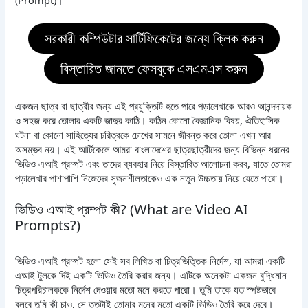
সরকারী কম্পিউটার সার্টিফিকেটের জন্যে ক্লিক করুন
বিস্তারিত জানতে ফেসবুকে এসএমএস করুন
একজন ছাত্র বা ছাত্রীর জন্য এই প্রযুক্তিটি হতে পারে পড়ালেখাকে আরও আনন্দদায়ক
ও সহজ করে তোলার একটি জাদুর কাঠি। কঠিন কোনো বৈজ্ঞানিক বিষয়, ঐতিহাসিক
ঘটনা বা কোনো সাহিত্যের চরিত্রকে চোখের সামনে জীবন্ত করে তোলা এখন আর
অসম্ভব নয়। এই আর্টিকেলে আমরা বাংলাদেশের ছাত্রছাত্রীদের জন্য বিভিন্ন ধরনের
ভিডিও এআই প্রম্পট এবং তাদের ব্যবহার নিয়ে বিস্তারিত আলোচনা করব, যাতে তোমরা
পড়ালেখার পাশাপাশি নিজেদের সৃজনশীলতাকেও এক নতুন উচ্চতায় নিয়ে যেতে পারো।
ভিডিও এআই প্রম্পট কী? (What are Video AI
Prompts?)
ভিডিও এআই প্রম্পট হলো সেই সব লিখিত বা চিত্রভিত্তিক নির্দেশ, যা আমরা একটি
এআই টুলকে দিই একটি ভিডিও তৈরি করার জন্য। এটিকে অনেকটা একজন বুদ্ধিমান
চিত্রপরিচালককে নির্দেশ দেওয়ার মতো মনে করতে পারো। তুমি তাকে যত স্পষ্টভাবে
বলবে তুমি কী চাও, সে ততটাই তোমার মনের মতো একটি ভিডিও তৈরি করে দেবে।