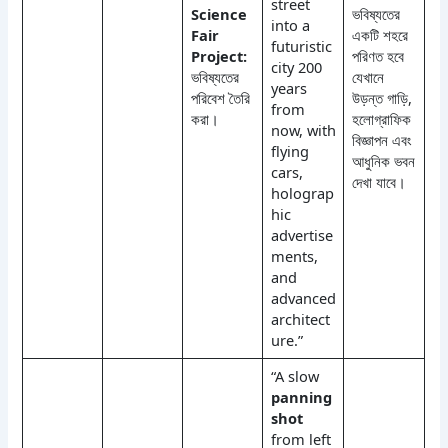
street
Science
ভবিষ্যতের
into a
Fair
একটি শহরে
futuristic
Project:
পরিণত হবে
city 200
ভবিষ্যতের
যেখানে
years
পরিবেশ তৈরি
উড়ন্ত গাড়ি,
from
করা।
হলোগ্রাফিক
now, with
বিজ্ঞাপন এবং
flying
আধুনিক ভবন
cars,
দেখা যাবে।
holograp
hic
advertise
ments,
and
advanced
architect
ure.”
“A slow
panning
shot
from left