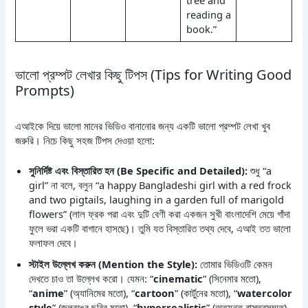
reading a
book.”
ভালো প্রম্পট লেখার কিছু টিপস (Tips for Writing Good
Prompts)
এআইকে দিয়ে ভালো মানের ভিডিও বানানোর জন্য একটি ভালো প্রম্পট লেখা খুব
জরুরি। নিচে কিছু সহজ টিপস দেওয়া হলো:
সুনির্দিষ্ট এবং বিস্তারিত হন (Be Specific and Detailed):
শুধু “a
girl” না বলে, বলুন “a happy Bangladeshi girl with a red frock
and two pigtails, laughing in a garden full of marigold
flowers” (লাল ফ্রক পরা এবং দুটি বেণী করা একজন সুখী বাংলাদেশি মেয়ে গাঁদা
ফুলে ভরা একটি বাগানে হাসছে)। তুমি যত বিস্তারিত তথ্য দেবে, এআই তত ভালো
ফলাফল দেবে।
স্টাইল উল্লেখ করুন (Mention the Style):
তোমার ভিডিওটি কেমন
দেখতে চাও তা উল্লেখ করো। যেমন: “
cinematic
” (সিনেমার মতো),
“
anime
” (অ্যানিমের মতো), “
cartoon
” (কার্টুনের মতো), “
watercolor
style
” (জলরঙের ছবির মতো), “
hyperrealistic
” (অত্যন্ত বাস্তবসম্মত),