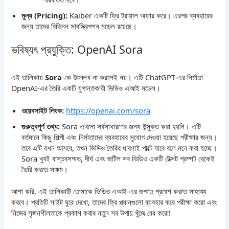
মূল্য (Pricing):
Kaiber একটি ফ্রি ট্রায়াল অফার করে। এরপর ব্যবহারের
জন্য তাদের বিভিন্ন সাবস্ক্রিপশন মডেল রয়েছে।
ভবিষ্যৎ প্রযুক্তি: OpenAI Sora
এই তালিকায়
Sora
-কে উল্লেখ না করলেই নয়। এটি ChatGPT-এর নির্মাতা
OpenAI-এর তৈরি একটি যুগান্তকারী ভিডিও এআই মডেল।
ওয়েবসাইট লিংক:
https://openai.com/sora
গুরুত্বপূর্ণ তথ্য:
Sora এখনো সর্বসাধারণের জন্য উন্মুক্ত করা হয়নি। এটি
বর্তমানে কিছু শিল্পী এবং নির্মাতাদের ব্যবহারের সুযোগ দেওয়া হয়েছে পরীক্ষার জন্য।
তবে এটি যখন আসবে, তখন ভিডিও তৈরির ধারণাই পাল্টে যাবে বলে মনে করা হচ্ছে।
Sora খুবই বাস্তবসম্মত, দীর্ঘ এবং জটিল সব ভিডিও একটি টেক্সট প্রম্পট থেকেই
তৈরি করতে সক্ষম।
আশা করি, এই তালিকাটি তোমাকে ভিডিও এআই-এর জগতে প্রবেশ করতে সাহায্য
করবে। প্রতিটি সাইট ঘুরে দেখো, তাদের ফ্রি প্ল্যানগুলো ব্যবহার করে পরীক্ষা করো এবং
নিজের সৃজনশীলতাকে প্রকাশ করার নতুন সব উপায় খুঁজে বের করো!