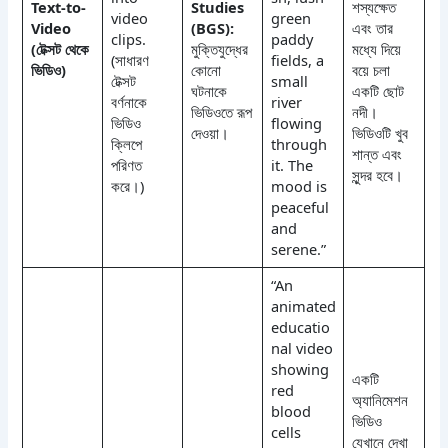
Text-to-
Studies
শস্যক্ষেত
video
green
Video
(BGS):
এবং তার
clips.
paddy
(টেক্সট থেকে
মুক্তিযুদ্ধের
মধ্যে দিয়ে
(সাধারণ
fields, a
ভিডিও)
কোনো
বয়ে চলা
টেক্সট
small
ঘটনাকে
একটি ছোট
বর্ণনাকে
river
ভিডিওতে রূপ
নদী।
ভিডিও
flowing
দেওয়া।
ভিডিওটি খুব
ক্লিপে
through
শান্ত এবং
পরিণত
it. The
সুন্দর হবে।
করে।)
mood is
peaceful
and
serene.”
“An
animated
educatio
nal video
showing
একটি
red
অ্যানিমেশন
blood
ভিডিও
cells
যেখানে দেখা