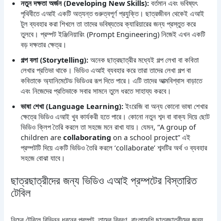
নতুন দক্ষতা অর্জন (Developing New Skills):
বর্তমান এবং ভবিষ্যৎ
পৃথিবীতে এআই একটি অত্যন্ত গুরুত্বপূর্ণ প্রযুক্তি। ছাত্রজীবন থেকেই এআই
টুল ব্যবহার করা শিখলে তা তাদের ভবিষ্যতের ক্যারিয়ারের জন্য প্রস্তুত করে
তুলবে। প্রম্পট ইঞ্জিনিয়ারিং (Prompt Engineering) নিজেই এখন একটি
বড় দক্ষতার ক্ষেত্র।
গল্প বলা (Storytelling):
অনেক ছাত্রছাত্রীর মধ্যেই গল্প লেখা বা কবিতা
লেখার প্রতিভা থাকে। ভিডিও এআই ব্যবহার করে তারা তাদের লেখা গল্প বা
কবিতাকে অ্যানিমেটেড ভিডিওর রূপ দিতে পারে। এটি তাদের আত্মবিশ্বাস বাড়াতে
এবং নিজেদের প্রতিভাকে সবার সামনে তুলে ধরতে সাহায্য করবে।
ভাষা শেখা (Language Learning):
ইংরেজি বা অন্য কোনো ভাষা শেখার
ক্ষেত্রে ভিডিও এআই খুব কার্যকরী হতে পারে। কোনো নতুন শব্দ বা বাক্য দিয়ে ছোট
ভিডিও ক্লিপ তৈরি করলে তা সহজে মনে রাখা যায়। যেমন, “A group of
children are
collaborating
on a school project” এই
প্রম্পটটি দিয়ে একটি ভিডিও তৈরি করলে ‘collaborate’ শব্দটির অর্থ ও ব্যবহার
সহজে বোঝা যাবে।
ছাত্রছাত্রীদের জন্য ভিডিও এআই প্রম্পটের বিস্তারিত
টেবিল
নিচের টেবিলে বিভিন্ন ধরনের প্রম্পট, তাদের বিবরণ, বাংলাদেশি ছাত্রছাত্রীদের জন্য