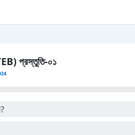
TEB) প্রস্তুতি-০১
024
ি?