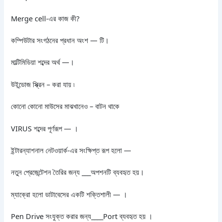
Merge cell-এর কাজ কী?
কম্পিউটার সংগঠনের প্রধান অংশ — টি।
মাল্টিমিডিয়া শব্দের অর্থ —।
উইন্ডোজ স্ক্রিন – করা যায় ৷
কোনো কোনো মাউসের মাঝখানেও – বাটন থাকে
VIRUS শব্দের পূর্ণরূপ — ।
ইন্টারন্যাশনাল নেটওয়ার্ক-এর সংক্ষিপ্ত রূপ হলো —
নতুন প্রেজেন্টেশন তৈরির জন্য ___অপশনটি ব্যবহৃত হয়।
ম্যাক্রো হলো ডাটাবেসের একটি শক্তিশালী — ।
Pen Drive সংযুক্ত করার জন্য____Port ব্যবহৃত হয় ।