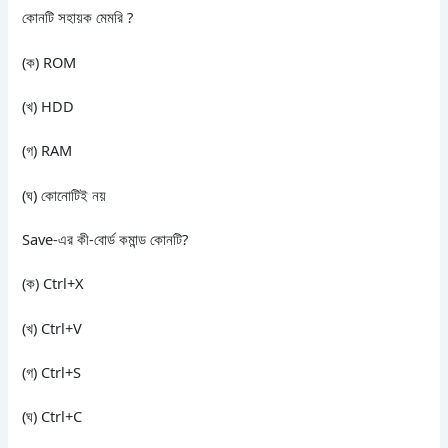
কোনটি সহায়ক মেমরি ?
(ক) ROM
(খ) HDD
(গ) RAM
(ঘ) কোনোটিই নয়
Save-এর কী-বোর্ড কমান্ড কোনটি?
(ক) Ctrl+X
(খ) Ctrl+V
(গ) Ctrl+S
(ঘ) Ctrl+C