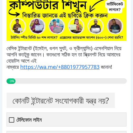
বেসিক ইন্টারনেট (ইমেইল, গুগল স্যুট, ও ফ্রীল্যান্সিং) এসেনশিয়াল নিয়ে
আপনি কতটুকু জানেন। কতগুলো সঠিক হল তা স্ক্রিনশট নিয়ে আমাদের
হোয়াটস আপে এই
নাম্বারে
https://wa.me/+8801977957783
জানান!
0%
কোনটি ইন্টারনেট সংযোগকারী যন্ত্র নয়?
টেলিফোন লাইন