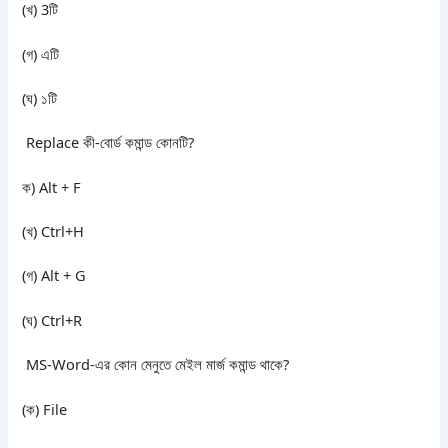
(খ) 3টি
(গ) এটি
(ঘ) ১টি
Replace কী-বোর্ড কমান্ড কোনটি?
ক) Alt + F
(খ) Ctrl+H
(গ) Alt + G
(ঘ) Ctrl+R
MS-Word-এর কোন মেনুতে মেইল মার্জ কমান্ড থাকে?
(ক) File