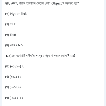
ছবি, টেক্সট, গ্রাফ ইত্যাদির ক্ষেত্রে কোন Objectটি ব্যবহৃত হয়?
(ক) Hyper link
(খ) OLE
(গ) Text
(ঘ) Yes / No
(১১)১০ সংখ্যাটি বাইনারি সংখ্যায় প্রকাশ করলে কোনটি হবে?
(ক) (০১১১০) ২
(খ) (১০১০) ২
(গ) (১০১১) ২
(ঘ) ( ১১০০ ) ২