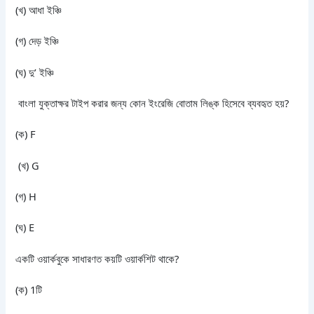
(খ) আধা ইঞ্চি
(গ) দেড় ইঞ্চি
(ঘ) দু’ ইঞ্চি
বাংলা যুক্তাক্ষর টাইপ করার জন্য কোন ইংরেজি বোতাম লিঙ্ক হিসেবে ব্যবহৃত হয়?
(ক) F
(খ) G
(গ) H
(ঘ) E
একটি ওয়ার্কবুকে সাধারণত কয়টি ওয়ার্কশিট থাকে?
(ক) 1টি