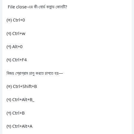
File close-এর কী-বোর্ড কমান্ড কোনটি?
(ক) Ctrl+0
(খ) Ctrl+w
(গ) Alt+0
(ঘ) Ctrl+F4
বিজয় প্রোগ্রাম চালু করতে চাপতে হয়—
(ক) Ctrl+Shift+B
(খ) Ctrl+Alt+B_
(গ) Ctrl+B
(ঘ) Ctrl+Alt+A