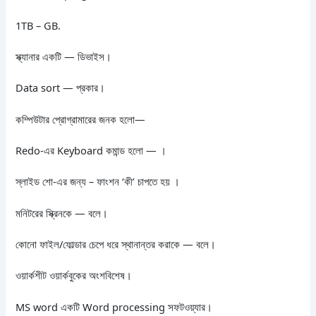
1TB – GB.
স্ক্যানার একটি — ডিভাইস।
Data sort — প্রকার।
কম্পিউটার প্রোগ্রামারের জনক হলো—
Redo-এর Keyboard কমান্ড হলো — ।
স্লাইড শো-এর জন্য – ফাংশন ‘কী’ চাপতে হয় ।
মনিটরের স্ক্রিনকে — বলে।
কোনো ফাইল/ফোল্ডার চেপে ধরে স্থানান্তর করাকে — বলে।
ওয়ার্কশীট ওয়ার্কবুকের অংশবিশেষ।
MS word একটি Word processing সফটওয়্যার।