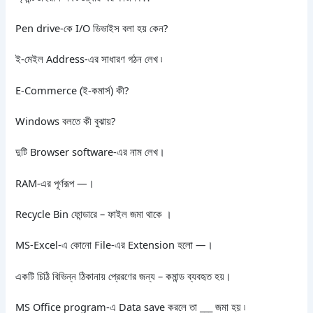
Pen drive-কে I/O ডিভাইস বলা হয় কেন?
ই-মেইল Address-এর সাধারণ গঠন লেখ ৷
E-Commerce (ই-কমার্স) কী?
Windows বলতে কী বুঝায়?
দুটি Browser software-এর নাম লেখ।
RAM-এর পূর্ণরূপ —।
Recycle Bin ফোন্ডারে – ফাইল জমা থাকে ।
MS-Excel-এ কোনো File-এর Extension হলো —।
একটি চিঠি বিভিন্ন ঠিকানায় প্রেরণের জন্য – কমান্ড ব্যবহৃত হয়।
MS Office program-এ Data save করলে তা ___ জমা হয় ৷